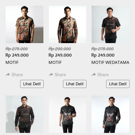
Rp 275.000
Rp 290.000
Rp 275.000
Rp 249.000
Rp 249.000
Rp 249.000
MOTIF
MOTIF
MOTIF WEDATAMA
WISANGGENI
WISANGGENI
PENDEK BATIK
PENDEK BATIK
PANJANG BATIK
SLIMFIT
Share
Share
Share
SLIMFIT
SLIMFIT
`
`
`
Lihat Detil
Lihat Detil
Lihat Detil