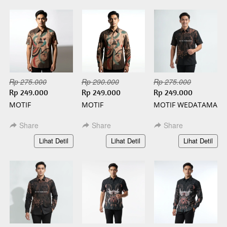
Rp 275.000
Rp 290.000
Rp 275.000
Rp 249.000
Rp 249.000
Rp 249.000
MOTIF
MOTIF
MOTIF WEDATAMA
WISANGGENI
WISANGGENI
PENDEK BATIK
PENDEK BATIK
PANJANG BATIK
SLIMFIT
Share
Share
Share
SLIMFIT
SLIMFIT
`
`
`
Lihat Detil
Lihat Detil
Lihat Detil