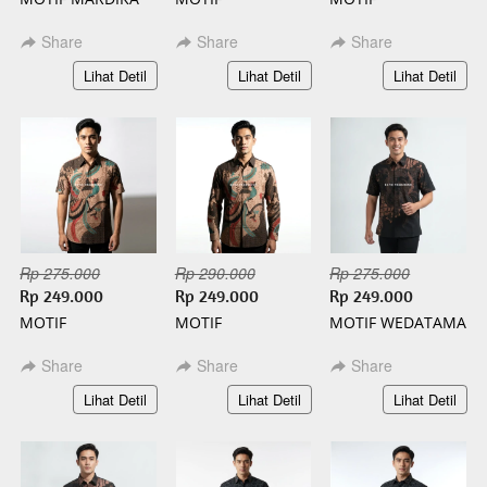
PANJANG BATIK
KAMANDANU
KAMANDANU
SLIMFIT
PENDEK BATIK
PANJANG BATIK
Share
Share
Share
SLIMFIT
SLIMFIT
`
`
`
Lihat Detil
Lihat Detil
Lihat Detil
Rp 275.000
Rp 290.000
Rp 275.000
Rp 249.000
Rp 249.000
Rp 249.000
MOTIF
MOTIF
MOTIF WEDATAMA
WISANGGENI
WISANGGENI
PENDEK BATIK
PENDEK BATIK
PANJANG BATIK
SLIMFIT
Share
Share
Share
SLIMFIT
SLIMFIT
`
`
`
Lihat Detil
Lihat Detil
Lihat Detil