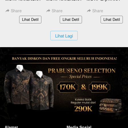
PENDEK BATIK
PANJANG BATIK
PENDEK BATIK
SLIMFIT
SLIMFIT
SLIMFIT
Share
Share
Share
`
`
`
Lihat Detil
Lihat Detil
Lihat Detil
`
Lihat Lagi
Alamat
Media Sosial