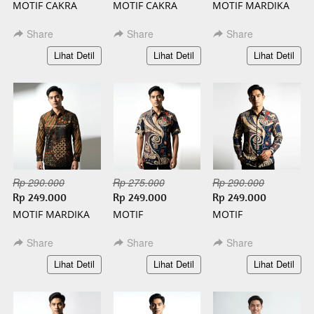
MOTIF CAKRA
MOTIF CAKRA
MOTIF MARDIKA
PENDEK BATIK
PANJANG BATIK
PENDEK BATIK
SLIMFIT
SLIMFIT
SLIMFIT
Share
Share
Share
`
`
`
Lihat Detil
Lihat Detil
Lihat Detil
Rp 290.000
Rp 275.000
Rp 290.000
Rp 249.000
Rp 249.000
Rp 249.000
MOTIF MARDIKA
MOTIF
MOTIF
PANJANG BATIK
KAMANDANU
KAMANDANU
SLIMFIT
PENDEK BATIK
PANJANG BATIK
Share
Share
Share
SLIMFIT
SLIMFIT
`
`
`
Lihat Detil
Lihat Detil
Lihat Detil