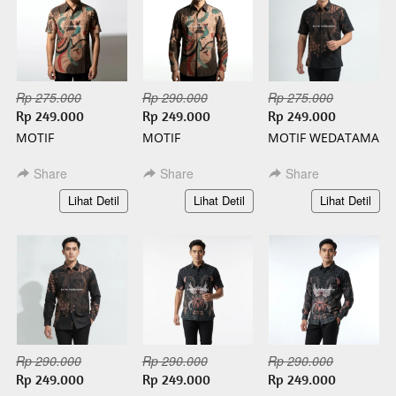
Rp 275.000
Rp 290.000
Rp 275.000
Rp 249.000
Rp 249.000
Rp 249.000
MOTIF
MOTIF
MOTIF WEDATAMA
WISANGGENI
WISANGGENI
PENDEK BATIK
PENDEK BATIK
PANJANG BATIK
SLIMFIT
Share
Share
Share
SLIMFIT
SLIMFIT
`
`
`
Lihat Detil
Lihat Detil
Lihat Detil
Rp 290.000
Rp 290.000
Rp 290.000
Rp 249.000
Rp 249.000
Rp 249.000