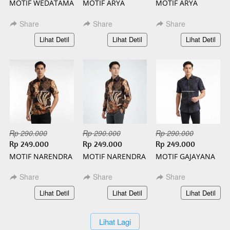
MOTIF WEDATAMA
MOTIF ARYA
MOTIF ARYA
PANJANG BATIK
PENDEK BATIK
PANJANG BATIK
SLIMFIT
SLIMFIT
SLIMFIT
Share
Share
Share
`
`
`
Lihat Detil
Lihat Detil
Lihat Detil
Rp 290.000
Rp 290.000
Rp 290.000
Rp 249.000
Rp 249.000
Rp 249.000
MOTIF NARENDRA
MOTIF NARENDRA
MOTIF GAJAYANA
PENDEK BATIK
PANJANG BATIK
PENDEK BATIK
SLIMFIT
SLIMFIT
SLIMFIT
Share
Share
Share
`
`
`
Lihat Detil
Lihat Detil
Lihat Detil
`
Lihat Lagi