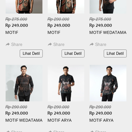
Rp 275.000
Rp 290.000
Rp 275.000
Rp 249.000
Rp 249.000
Rp 249.000
MOTIF
MOTIF
MOTIF WEDATAMA
WISANGGENI
WISANGGENI
PENDEK BATIK
PENDEK BATIK
PANJANG BATIK
SLIMFIT
Share
Share
Share
SLIMFIT
SLIMFIT
`
`
`
Lihat Detil
Lihat Detil
Lihat Detil
Rp 290.000
Rp 290.000
Rp 290.000
Rp 249.000
Rp 249.000
Rp 249.000
MOTIF WEDATAMA
MOTIF ARYA
MOTIF ARYA
PANJANG BATIK
PENDEK BATIK
PANJANG BATIK
SLIMFIT
SLIMFIT
SLIMFIT
Share
Share
Share