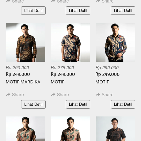
Share
Share
Share
`
`
`
Lihat Detil
Lihat Detil
Lihat Detil
Rp 290.000
Rp 275.000
Rp 290.000
Rp 249.000
Rp 249.000
Rp 249.000
MOTIF MARDIKA
MOTIF
MOTIF
PANJANG BATIK
KAMANDANU
KAMANDANU
SLIMFIT
PENDEK BATIK
PANJANG BATIK
Share
Share
Share
SLIMFIT
SLIMFIT
`
`
`
Lihat Detil
Lihat Detil
Lihat Detil