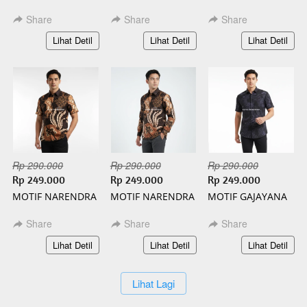
PANJANG BATIK
PENDEK BATIK
PANJANG BATIK
SLIMFIT
SLIMFIT
SLIMFIT
Share
Share
Share
`
`
`
Lihat Detil
Lihat Detil
Lihat Detil
Rp 290.000
Rp 290.000
Rp 290.000
Rp 249.000
Rp 249.000
Rp 249.000
MOTIF NARENDRA
MOTIF NARENDRA
MOTIF GAJAYANA
PENDEK BATIK
PANJANG BATIK
PENDEK BATIK
SLIMFIT
SLIMFIT
SLIMFIT
Share
Share
Share
`
`
`
Lihat Detil
Lihat Detil
Lihat Detil
`
Lihat Lagi