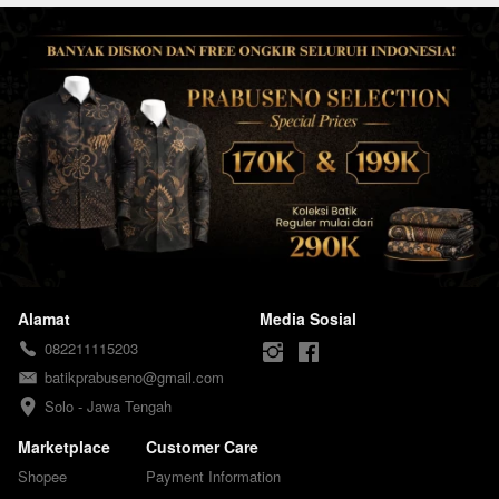
Alamat
Media Sosial
082211115203
batikprabuseno@gmail.com
Solo - Jawa Tengah
Marketplace
Customer Care
Shopee
Payment Information