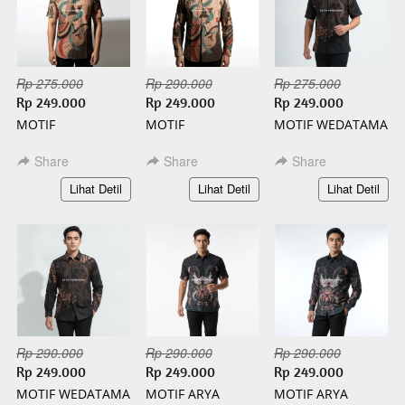
Rp 275.000
Rp 290.000
Rp 275.000
Rp 249.000
Rp 249.000
Rp 249.000
MOTIF
MOTIF
MOTIF WEDATAMA
WISANGGENI
WISANGGENI
PENDEK BATIK
PENDEK BATIK
PANJANG BATIK
SLIMFIT
Share
Share
Share
SLIMFIT
SLIMFIT
`
`
`
Lihat Detil
Lihat Detil
Lihat Detil
Rp 290.000
Rp 290.000
Rp 290.000
Rp 249.000
Rp 249.000
Rp 249.000
MOTIF WEDATAMA
MOTIF ARYA
MOTIF ARYA