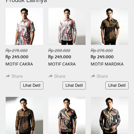
Rp 275.000
Rp 290.000
Rp 275.000
Rp 249.000
Rp 249.000
Rp 249.000
MOTIF CAKRA
MOTIF CAKRA
MOTIF MARDIKA
PENDEK BATIK
PANJANG BATIK
PENDEK BATIK
SLIMFIT
SLIMFIT
SLIMFIT
Share
Share
Share
`
`
`
Lihat Detil
Lihat Detil
Lihat Detil