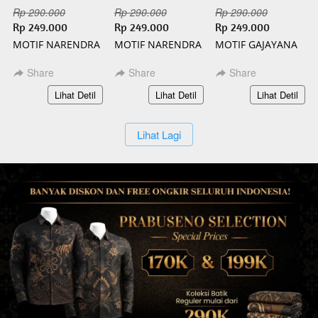
Rp 290.000
Rp 290.000
Rp 290.000
Rp 249.000
Rp 249.000
Rp 249.000
MOTIF NARENDRA
MOTIF NARENDRA
MOTIF GAJAYANA
PENDEK BATIK
PANJANG BATIK
PENDEK BATIK
SLIMFIT
SLIMFIT
SLIMFIT
Share
Share
Share
`
`
`
Lihat Detil
Lihat Detil
Lihat Detil
`
Lihat Lagi