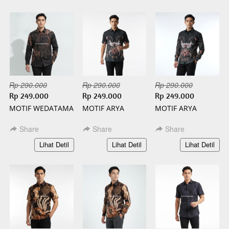
Rp 290.000
Rp 290.000
Rp 290.000
Rp 249.000
Rp 249.000
Rp 249.000
MOTIF WEDATAMA
MOTIF ARYA
MOTIF ARYA
PANJANG BATIK
PENDEK BATIK
PANJANG BATIK
SLIMFIT
SLIMFIT
SLIMFIT
Share
Share
Share
`
`
`
Lihat Detil
Lihat Detil
Lihat Detil