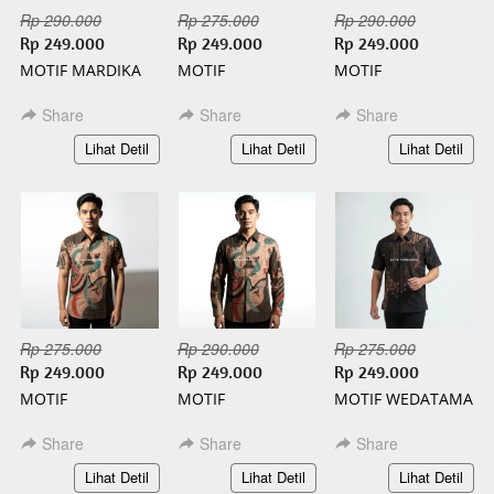
Rp 290.000
Rp 275.000
Rp 290.000
Rp 249.000
Rp 249.000
Rp 249.000
MOTIF MARDIKA
MOTIF
MOTIF
PANJANG BATIK
KAMANDANU
KAMANDANU
SLIMFIT
PENDEK BATIK
PANJANG BATIK
Share
Share
Share
SLIMFIT
SLIMFIT
`
`
`
Lihat Detil
Lihat Detil
Lihat Detil
Rp 275.000
Rp 290.000
Rp 275.000
Rp 249.000
Rp 249.000
Rp 249.000
MOTIF
MOTIF
MOTIF WEDATAMA
WISANGGENI
WISANGGENI
PENDEK BATIK
PENDEK BATIK
PANJANG BATIK
SLIMFIT
Share
Share
Share
SLIMFIT
SLIMFIT
`
`
`
Lihat Detil
Lihat Detil
Lihat Detil