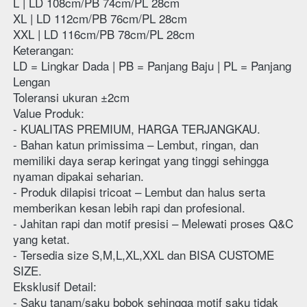
L | LD 108cm/PB 74cm/PL 28cm
XL | LD 112cm/PB 76cm/PL 28cm
XXL | LD 116cm/PB 78cm/PL 28cm
Keterangan:
LD = Lingkar Dada | PB = Panjang Baju | PL = Panjang 
Lengan
Toleransi ukuran ±2cm
Value Produk:
- KUALITAS PREMIUM, HARGA TERJANGKAU.
- Bahan katun primissima – Lembut, ringan, dan 
memiliki daya serap keringat yang tinggi sehingga 
nyaman dipakai seharian.
- Produk dilapisi tricoat – Lembut dan halus serta 
memberikan kesan lebih rapi dan profesional.
- Jahitan rapi dan motif presisi – Melewati proses Q&C 
yang ketat.
- Tersedia size S,M,L,XL,XXL dan BISA CUSTOME 
SIZE.
Eksklusif Detail:
- Saku tanam/saku bobok sehingga motif saku tidak 