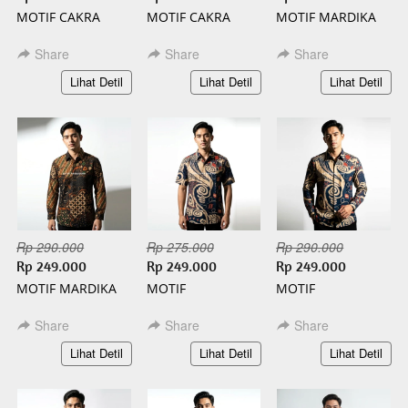
MOTIF CAKRA
MOTIF CAKRA
MOTIF MARDIKA
PENDEK BATIK
PANJANG BATIK
PENDEK BATIK
SLIMFIT
SLIMFIT
SLIMFIT
Share
Share
Share
`
`
`
Lihat Detil
Lihat Detil
Lihat Detil
Rp 290.000
Rp 275.000
Rp 290.000
Rp 249.000
Rp 249.000
Rp 249.000
MOTIF MARDIKA
MOTIF
MOTIF
PANJANG BATIK
KAMANDANU
KAMANDANU
SLIMFIT
PENDEK BATIK
PANJANG BATIK
Share
Share
Share
SLIMFIT
SLIMFIT
`
`
`
Lihat Detil
Lihat Detil
Lihat Detil