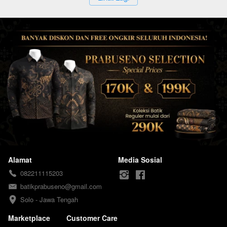
Alamat
Media Sosial
082211115203
batikprabuseno@gmail.com
Solo - Jawa Tengah
Marketplace
Customer Care