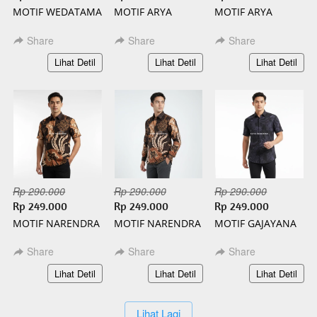
MOTIF WEDATAMA
MOTIF ARYA
MOTIF ARYA
PANJANG BATIK
PENDEK BATIK
PANJANG BATIK
SLIMFIT
SLIMFIT
SLIMFIT
Share
Share
Share
`
`
`
Lihat Detil
Lihat Detil
Lihat Detil
Rp 290.000
Rp 290.000
Rp 290.000
Rp 249.000
Rp 249.000
Rp 249.000
MOTIF NARENDRA
MOTIF NARENDRA
MOTIF GAJAYANA
PENDEK BATIK
PANJANG BATIK
PENDEK BATIK
SLIMFIT
SLIMFIT
SLIMFIT
Share
Share
Share
`
`
`
Lihat Detil
Lihat Detil
Lihat Detil
`
Lihat Lagi