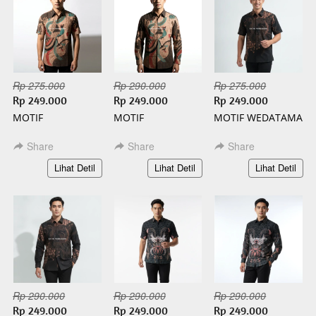
Rp 275.000
Rp 290.000
Rp 275.000
Rp 249.000
Rp 249.000
Rp 249.000
MOTIF
MOTIF
MOTIF WEDATAMA
WISANGGENI
WISANGGENI
PENDEK BATIK
PENDEK BATIK
PANJANG BATIK
SLIMFIT
Share
Share
Share
SLIMFIT
SLIMFIT
`
`
`
Lihat Detil
Lihat Detil
Lihat Detil
Rp 290.000
Rp 290.000
Rp 290.000
Rp 249.000
Rp 249.000
Rp 249.000