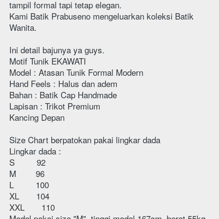
tampil formal tapi tetap elegan.
Kami Batik Prabuseno mengeluarkan koleksi Batik 
Wanita.
Ini detail bajunya ya guys.
Motif Tunik EKAWATI
Model : Atasan Tunik Formal Modern
Hand Feels : Halus dan adem 
Bahan : Batik Cap Handmade 
Lapisan : Trikot Premium
Kancing Depan
Size Chart berpatokan pakai lingkar dada 
Lingkar dada :
S         92
M        96
L         100
XL       104
XXL       110
Model pakai size "M", tinggi model 167cm, berat 55kg  