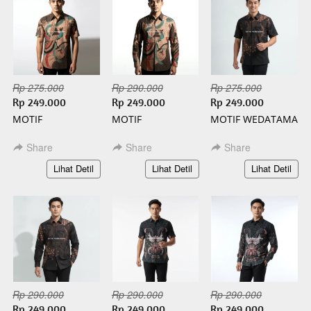
Rp 275.000
Rp 290.000
Rp 275.000
Rp 249.000
Rp 249.000
Rp 249.000
MOTIF
MOTIF
MOTIF WEDATAMA
WISANGGENI
WISANGGENI
PENDEK BATIK
PENDEK BATIK
PANJANG BATIK
SLIMFIT
Share
Share
Share
SLIMFIT
SLIMFIT
`
`
`
Lihat Detil
Lihat Detil
Lihat Detil
Rp 290.000
Rp 290.000
Rp 290.000
Rp 249.000
Rp 249.000
Rp 249.000