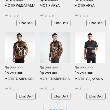
MOTIF WEDATAMA
MOTIF ARYA
MOTIF ARYA
PANJANG BATIK
PENDEK BATIK
PANJANG BATIK
SLIMFIT
SLIMFIT
SLIMFIT
Share
Share
Share
`
`
`
Lihat Detil
Lihat Detil
Lihat Detil
Rp 290.000
Rp 290.000
Rp 290.000
Rp 249.000
Rp 249.000
Rp 249.000
MOTIF NARENDRA
MOTIF NARENDRA
MOTIF GAJAYANA
PENDEK BATIK
PANJANG BATIK
PENDEK BATIK
SLIMFIT
SLIMFIT
SLIMFIT
Share
Share
Share
`
`
`
Lihat Detil
Lihat Detil
Lihat Detil
`
Lihat Lagi