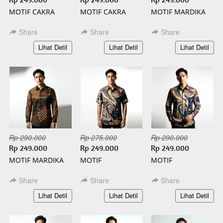
MOTIF CAKRA
MOTIF CAKRA
MOTIF MARDIKA
PENDEK BATIK
PANJANG BATIK
PENDEK BATIK
SLIMFIT
SLIMFIT
SLIMFIT
Share
Share
Share
`
`
`
Lihat Detil
Lihat Detil
Lihat Detil
Rp 290.000
Rp 275.000
Rp 290.000
Rp 249.000
Rp 249.000
Rp 249.000
MOTIF MARDIKA
MOTIF
MOTIF
PANJANG BATIK
KAMANDANU
KAMANDANU
SLIMFIT
PENDEK BATIK
PANJANG BATIK
Share
Share
Share
SLIMFIT
SLIMFIT
`
`
`
Lihat Detil
Lihat Detil
Lihat Detil