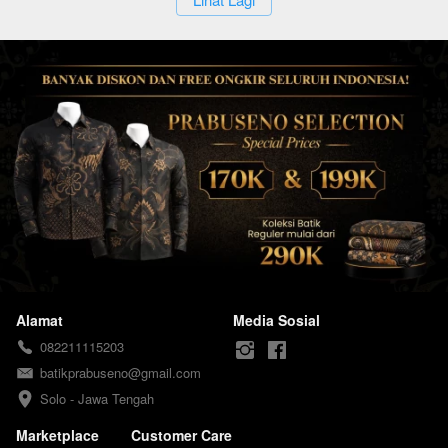
Alamat
Media Sosial
082211115203
batikprabuseno@gmail.com
Solo - Jawa Tengah
Marketplace
Customer Care