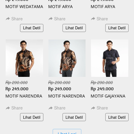
MOTIF WEDATAMA
MOTIF ARYA
MOTIF ARYA
PANJANG BATIK
PENDEK BATIK
PANJANG BATIK
SLIMFIT
SLIMFIT
SLIMFIT
Share
Share
Share
`
`
`
Lihat Detil
Lihat Detil
Lihat Detil
Rp 290.000
Rp 290.000
Rp 290.000
Rp 249.000
Rp 249.000
Rp 249.000
MOTIF NARENDRA
MOTIF NARENDRA
MOTIF GAJAYANA
PENDEK BATIK
PANJANG BATIK
PENDEK BATIK
SLIMFIT
SLIMFIT
SLIMFIT
Share
Share
Share
`
`
`
Lihat Detil
Lihat Detil
Lihat Detil
`
Lihat Lagi