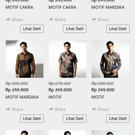
MOTIF CAKRA
MOTIF CAKRA
MOTIF MARDIKA
PENDEK BATIK
PANJANG BATIK
PENDEK BATIK
SLIMFIT
SLIMFIT
SLIMFIT
Share
Share
Share
`
`
`
Lihat Detil
Lihat Detil
Lihat Detil
Rp 290.000
Rp 275.000
Rp 290.000
Rp 249.000
Rp 249.000
Rp 249.000
MOTIF MARDIKA
MOTIF
MOTIF
PANJANG BATIK
KAMANDANU
KAMANDANU
SLIMFIT
PENDEK BATIK
PANJANG BATIK
Share
Share
Share
SLIMFIT
SLIMFIT
`
`
`
Lihat Detil
Lihat Detil
Lihat Detil