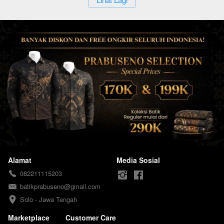
Alamat
Media Sosial
082211115203
batikprabuseno@gmail.com
Solo - Jawa Tengah
Marketplace
Customer Care