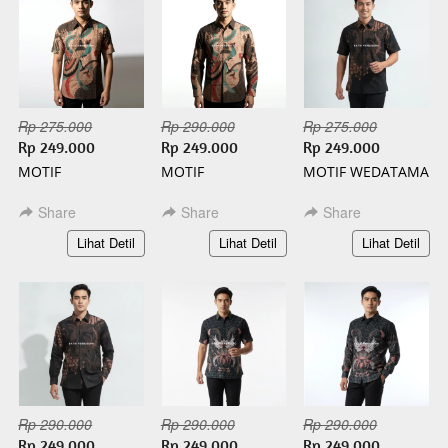
Rp 275.000
Rp 290.000
Rp 275.000
Rp 249.000
Rp 249.000
Rp 249.000
MOTIF
MOTIF
MOTIF WEDATAMA
WISANGGENI
WISANGGENI
PENDEK BATIK
PENDEK BATIK
PANJANG BATIK
SLIMFIT
Share
Share
Share
SLIMFIT
SLIMFIT
`
`
`
Lihat Detil
Lihat Detil
Lihat Detil
Rp 290.000
Rp 290.000
Rp 290.000
Rp 249.000
Rp 249.000
Rp 249.000