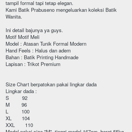
tampil formal tapi tetap elegan.
Kami Batik Prabuseno mengeluarkan koleksi Batik 
Wanita.
Ini detail bajunya ya guys.
Motif Motif Meli
Model : Atasan Tunik Formal Modern
Hand Feels : Halus dan adem 
Bahan : Batik Printing Handmade 
Lapisan : Trikot Premium
Size Chart berpatokan pakai lingkar dada 
Lingkar dada :
S         92
M        96
L         100
XL       104
XXL       110
Model pakai size "M", tinggi model 167cm, berat 55kg  